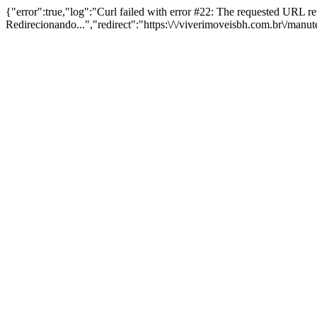
{"error":true,"log":"Curl failed with error #22: The requested URL 
Redirecionando...","redirect":"https:\/\/viverimoveisbh.com.br\/manu