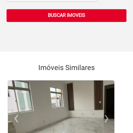
BUSCAR IMOVEIS
Imóveis Similares
‹
›
Previous
Ne