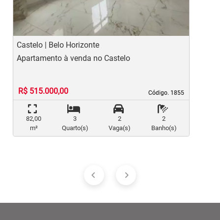
Castelo | Belo Horizonte
I
Apartamento à venda no Castelo
A
R$ 515.000,00
Código. 1855
Código. 1855
82,00
3
2
2
m²
Quarto(s)
Vaga(s)
Banho(s)