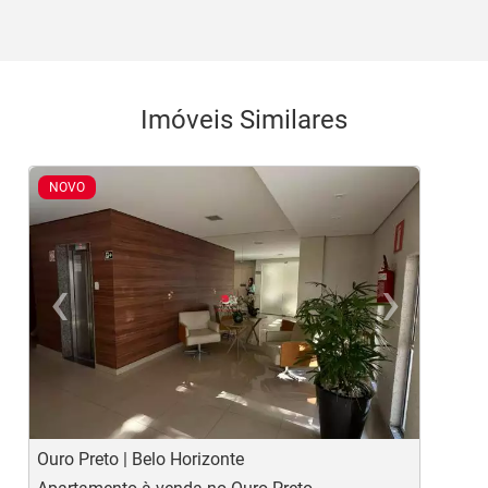
Imóveis Similares
NOVO
‹
›
Previous
Ne
Ouro Preto | Belo Horizonte
C