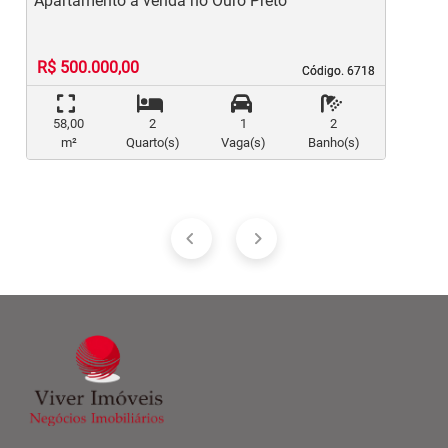
Apartamento à venda no Ouro Preto
A
R$ 500.000,00
Código. 6718
Código. 6718
58,00
2
1
2
m²
Quarto(s)
Vaga(s)
Banho(s)