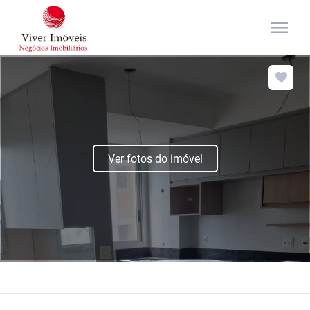
menu
Ver fotos do imóvel