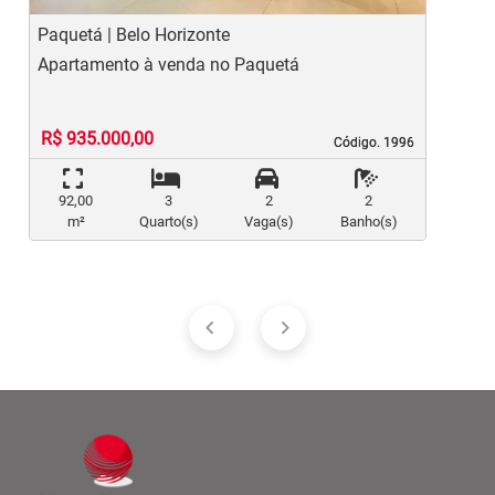
Paquetá | Belo Horizonte
O
Apartamento à venda no Paquetá
A
R$ 935.000,00
Código. 1996
Código. 1996
92,00
3
2
2
m²
Quarto(s)
Vaga(s)
Banho(s)