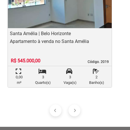
Previous
Ne
Santa Amélia | Belo Horizonte
P
Apartamento à venda no Santa Amélia
A
R$ 545.000,00
Código. 2019
Código. 2019
0,00
3
3
2
m²
Quarto(s)
Vaga(s)
Banho(s)