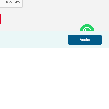
i
Aceito
›