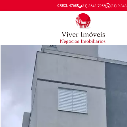
CRECI: 4768
(31) 3643-7955
(31) 9 84