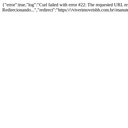
{"error":true,"log":"Curl failed with error #22: The requested URL 
Redirecionando...","redirect":"https:\/\/viverimoveisbh.com.br\/manu