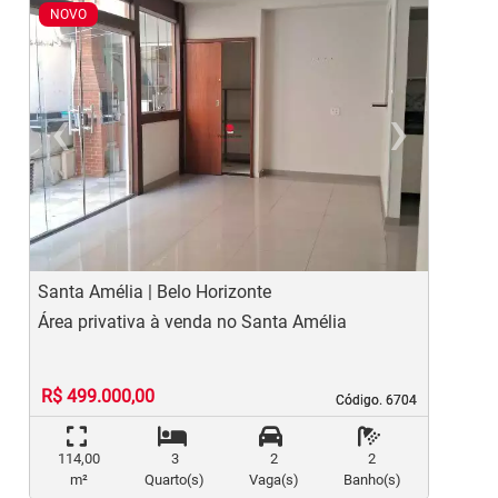
NOVO
‹
›
Previous
Ne
Santa Amélia | Belo Horizonte
S
Área privativa à venda no Santa Amélia
Á
R$ 499.000,00
Código. 6704
Código. 6704
114,00
3
2
2
m²
Quarto(s)
Vaga(s)
Banho(s)