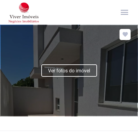
menu
Ver fotos do imóvel