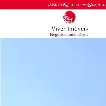
CRECI: 4768
(31) 3643-7955
(31) 9 84