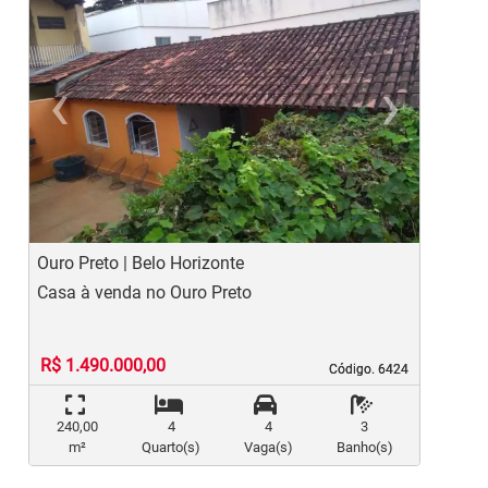
‹
›
Previous
Ne
Ouro Preto | Belo Horizonte
S
Casa à venda no Ouro Preto
C
R$ 1.490.000,00
Código. 6424
Código. 6424
240,00
4
4
3
m²
Quarto(s)
Vaga(s)
Banho(s)