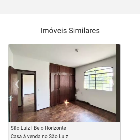
Imóveis Similares
‹
›
Previous
Ne
São Luiz | Belo Horizonte
S
Casa à venda no São Luiz
C