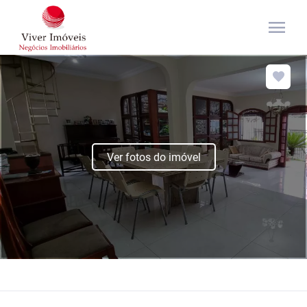
menu
Ver fotos do imóvel