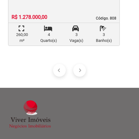
R$ 1.278.000,00
Código. 808
Código. 808
260,00
4
3
3
m²
Quarto(s)
Vaga(s)
Banho(s)