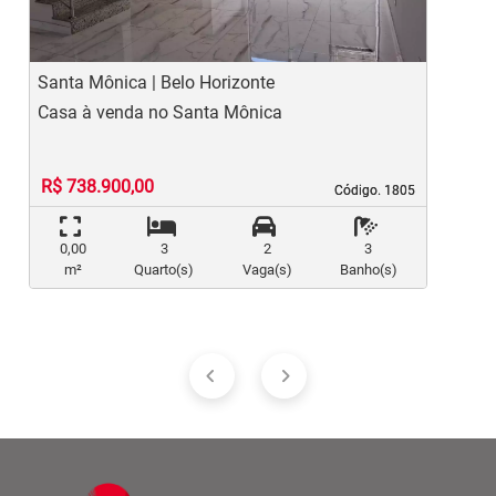
Santa Mônica | Belo Horizonte
S
Casa à venda no Santa Mônica
C
R$ 738.900,00
Código. 1805
Código. 1805
0,00
3
2
3
m²
Quarto(s)
Vaga(s)
Banho(s)