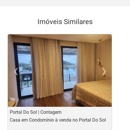
Imóveis Similares
‹
›
Previous
Ne
Portal Do Sol | Contagem
P
Casa em Condomínio à venda no Portal Do Sol
C