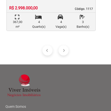
R$ 2.998.000,00
Código. 1117
Código. 1117
367,00
4
4
3
m²
Quarto(s)
Vaga(s)
Banho(s)
Quem Somos