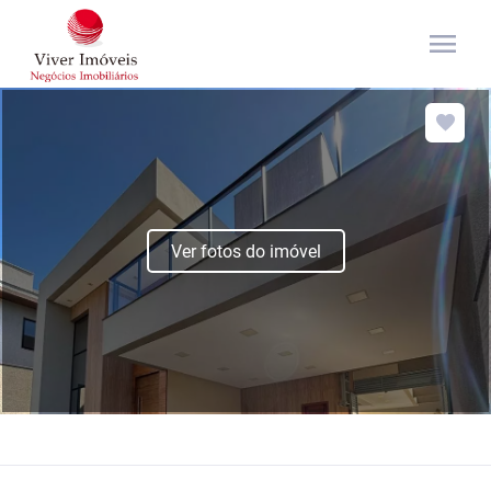
menu
Ver fotos do imóvel