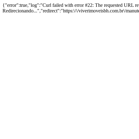
{"error":true,"log":"Curl failed with error #22: The requested URL 
Redirecionando...","redirect":"https:\/\/viverimoveisbh.com.br\/manu