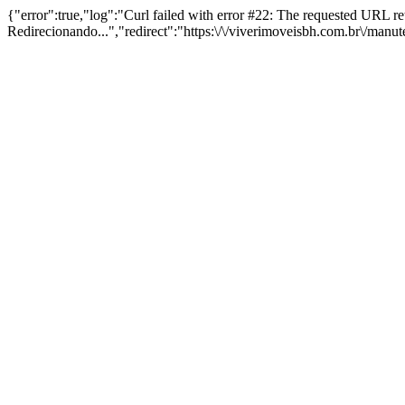
{"error":true,"log":"Curl failed with error #22: The requested URL 
Redirecionando...","redirect":"https:\/\/viverimoveisbh.com.br\/manu