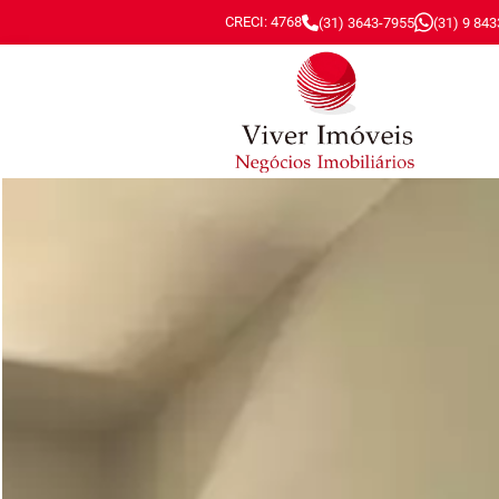
CRECI: 4768
(31) 3643-7955
(31) 9 84