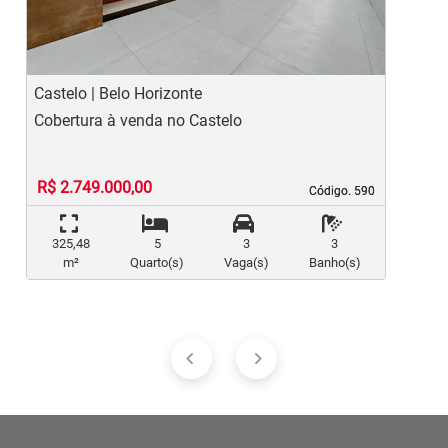
Castelo | Belo Horizonte
L
Cobertura à venda no Castelo
C
R$ 2.749.000,00
Código. 590
Código. 590
325,48
5
3
3
m²
Quarto(s)
Vaga(s)
Banho(s)