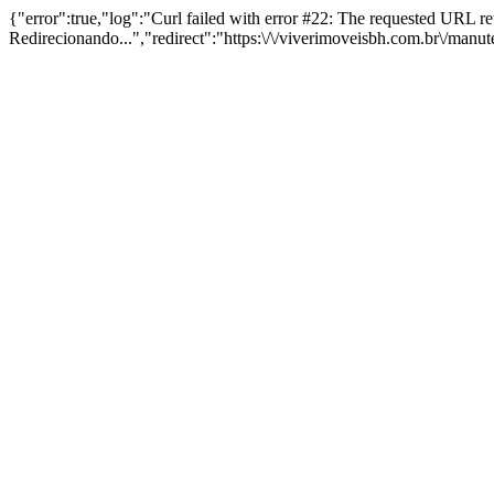
{"error":true,"log":"Curl failed with error #22: The requested URL 
Redirecionando...","redirect":"https:\/\/viverimoveisbh.com.br\/manu