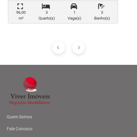
96,00
3
1
3
m²
Quarto(s)
Vaga(s)
Banho(s)
Quem Somos
Fale Conosco