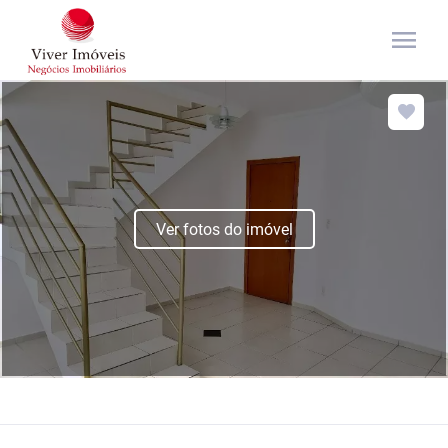
menu
Ver fotos do imóvel