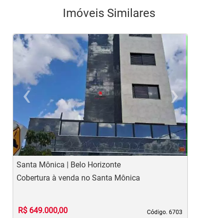
Imóveis Similares
‹
›
Previous
Ne
Santa Mônica | Belo Horizonte
E
Cobertura à venda no Santa Mônica
C
R$ 649.000,00
Código. 6703
Código. 6703