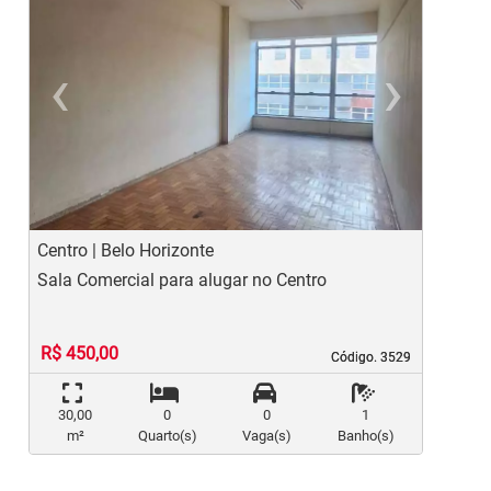
‹
›
Previous
Ne
Centro | Belo Horizonte
C
Sala Comercial para alugar no Centro
S
R$ 450,00
Código. 3529
Código. 3529
30,00
0
0
1
m²
Quarto(s)
Vaga(s)
Banho(s)