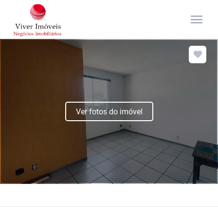
menu
Ver fotos do imóvel