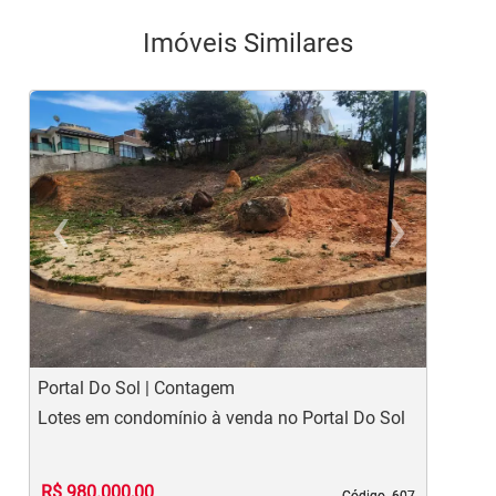
Imóveis Similares
‹
›
Previous
Ne
Portal Do Sol | Contagem
E
Lotes em condomínio à venda no Portal Do Sol
L
L
R$ 980.000,00
Código. 607
Código. 607