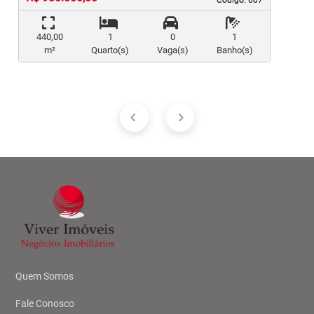
440,00
1
0
1
m²
Quarto(s)
Vaga(s)
Banho(s)
Quem Somos
Fale Conosco