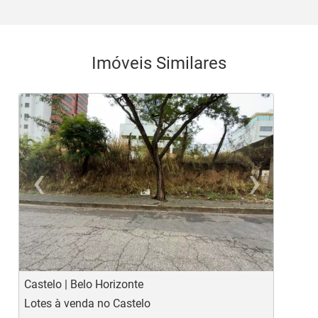
Imóveis Similares
‹
›
Previous
Ne
Castelo | Belo Horizonte
S
Lotes à venda no Castelo
L