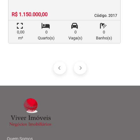
R$ 1.150.000,00
Código. 2017
Código. 2017
0,00
0
0
0
m²
Quarto(s)
Vaga(s)
Banho(s)
Quem Somos