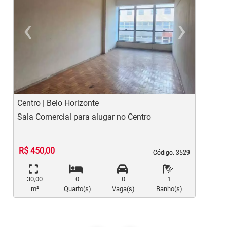
‹
›
Previous
Ne
Centro | Belo Horizonte
C
Sala Comercial para alugar no Centro
S
R$ 450,00
Código. 3529
Código. 3529
30,00
0
0
1
m²
Quarto(s)
Vaga(s)
Banho(s)