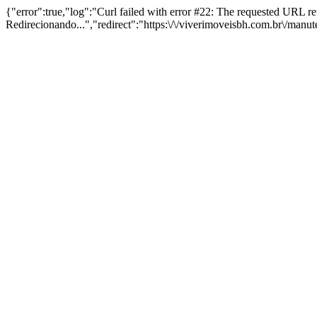
{"error":true,"log":"Curl failed with error #22: The requested URL 
Redirecionando...","redirect":"https:\/\/viverimoveisbh.com.br\/manu