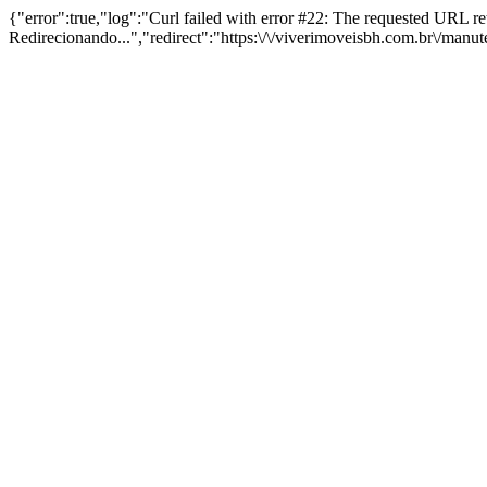
{"error":true,"log":"Curl failed with error #22: The requested URL 
Redirecionando...","redirect":"https:\/\/viverimoveisbh.com.br\/manu