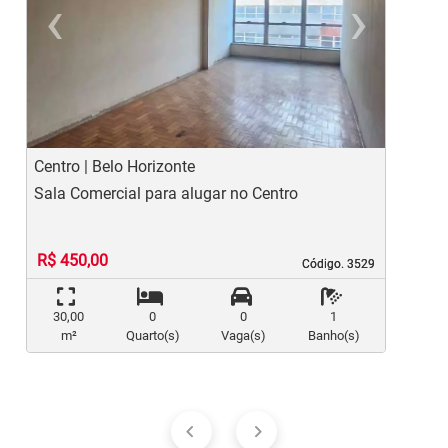
‹
›
Previous
Ne
Centro | Belo Horizonte
C
Sala Comercial para alugar no Centro
S
R$ 450,00
Código. 3529
Código. 3529
30,00
0
0
1
m²
Quarto(s)
Vaga(s)
Banho(s)