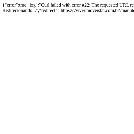
{"error":true,"log":"Curl failed with error #22: The requested URL 
Redirecionando...","redirect":"https:\/\/viverimoveisbh.com.br\/manu