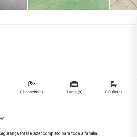
0 banheiro(s)
0 Vaga(s)
0 Suíte(s)
HA
gurança total e lazer completo para toda a família.