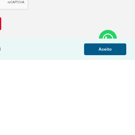
i
Aceito
›
‹
›