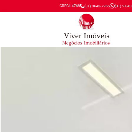
CRECI: 4768
(31) 3643-7955
(31) 9 84