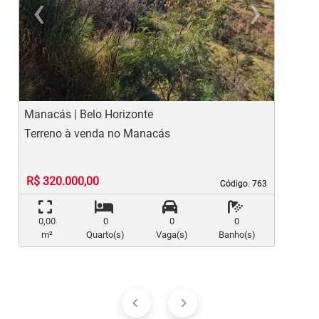
‹
›
Previous
Ne
Manacás | Belo Horizonte
O
Terreno à venda no Manacás
T
R$ 320.000,00
Código. 763
Código. 763
0,00
0
0
0
m²
Quarto(s)
Vaga(s)
Banho(s)