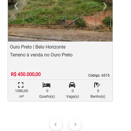
‹
›
Previous
Ne
Ouro Preto | Belo Horizonte
O
Terreno à venda no Ouro Preto
T
R$ 450.000,00
Código. 6515
Código. 6515
1080,00
0
0
0
m²
Quarto(s)
Vaga(s)
Banho(s)