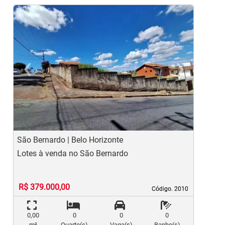
‹
›
Previous
Ne
São Bernardo | Belo Horizonte
S
Lotes à venda no São Bernardo
L
R$ 379.000,00
Código. 2010
Código. 2010
0,00
0
0
0
m²
Quarto(s)
Vaga(s)
Banho(s)