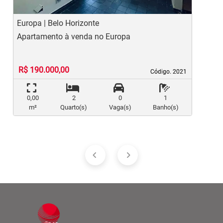
Europa | Belo Horizonte
T
Apartamento à venda no Europa
A
R$ 190.000,00
Código. 2021
Código. 2021
0,00
2
0
1
m²
Quarto(s)
Vaga(s)
Banho(s)