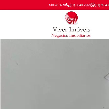
CRECI: 4768
(31) 3643-7955
(31) 9 84