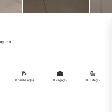
aquetá
.
0 banheiro(s)
0 Vaga(s)
0 Suíte(s)