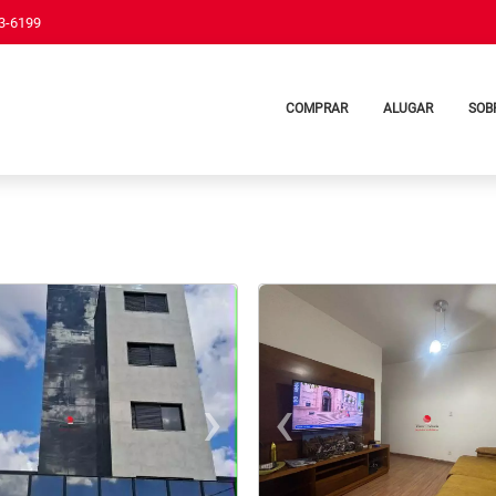
33-6199
COMPRAR
ALUGAR
SOB
›
‹
t
evious
Next
Previo