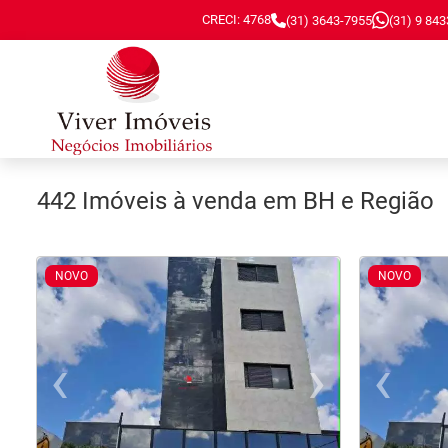
CRECI: 4768
(31) 3643-7955
(31) 9 84
442 Imóveis à venda em BH e Região
NOVO
NOVO
‹
›
‹
Previous
Nex
Pr