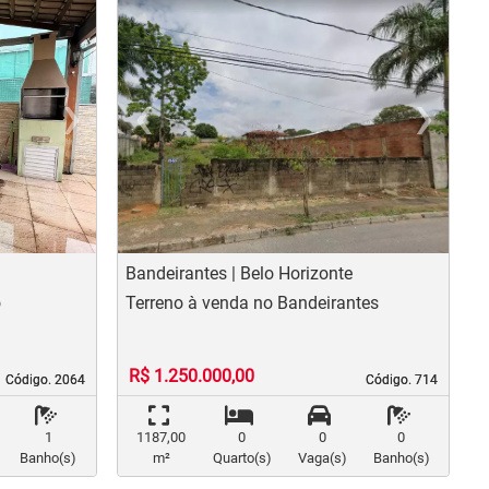
›
‹
›
us
Next
Previous
N
Bandeirantes | Belo Horizonte
o
Terreno à venda no Bandeirantes
R$ 1.250.000,00
Código. 2064
Código. 2064
Código. 714
Código. 714
1
1187,00
0
0
0
Banho(s)
m²
Quarto(s)
Vaga(s)
Banho(s)