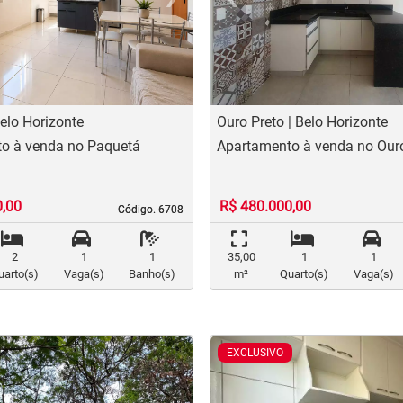
t
evious
Next
Previo
elo Horizonte
Ouro Preto | Belo Horizonte
o à venda no Paquetá
Apartamento à venda no Ouro
0,00
R$ 480.000,00
Código. 6708
Código. 6708
2
1
1
35,00
1
1
uarto(s)
Vaga(s)
Banho(s)
m²
Quarto(s)
Vaga(s)
EXCLUSIVO