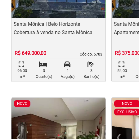
Santa Mônica | Belo Horizonte
Santa Mônic
Cobertura à venda no Santa Mônica
Apartament
R$ 649.000,00
R$ 375.00
Código. 6703
Código. 6703
96,00
3
1
3
54,00
m²
Quarto(s)
Vaga(s)
Banho(s)
m²
Q
NOVO
NOVO
EXCLUSIVO
‹
›
‹