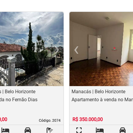
›
‹
t
evious
Next
Previo
 | Belo Horizonte
Manacás | Belo Horizonte
da no Fernão Dias
Apartamento à venda no Ma
0,00
R$ 350.000,00
Código. 2074
Código. 2074