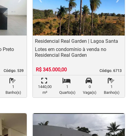
us
Next
Previous
N
Residencial Real Garden | Lagoa Santa
 Preto
Lotes em condomínio à venda no
Residencial Real Garden
R$ 345.000,00
Código. 539
Código. 539
Código. 6713
Código. 6713
1
1440,00
1
0
1
Banho(s)
m²
Quarto(s)
Vaga(s)
Banho(s)