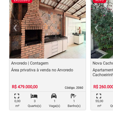
EXCLUSIVO
NOVO
‹
›
‹
Previous
Nex
Pr
Arvoredo | Contagem
Nova Cachoe
Área privativa à venda no Arvoredo
Apartament
Cachoeirin
R$ 479.000,00
R$ 260.00
Código. 2060
Código. 2060
0,00
3
1
1
55,00
m²
Quarto(s)
Vaga(s)
Banho(s)
m²
Q