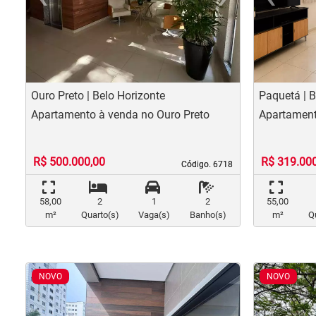
Previous
Nex
Pr
Ouro Preto | Belo Horizonte
Paquetá | B
Apartamento à venda no Ouro Preto
Apartament
R$ 500.000,00
R$ 319.00
Código. 6718
Código. 6718
58,00
2
1
2
55,00
m²
Quarto(s)
Vaga(s)
Banho(s)
m²
Q
NOVO
NOVO