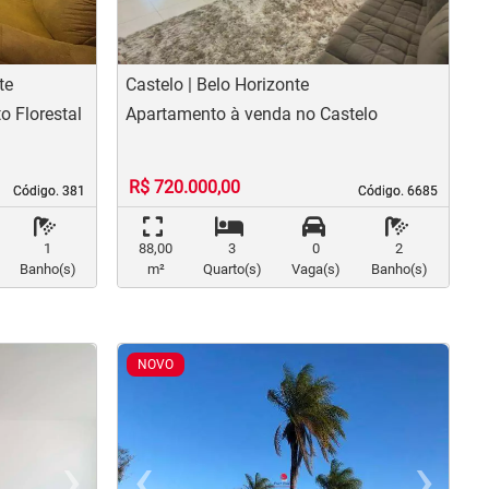
te
Castelo | Belo Horizonte
o Florestal
Apartamento à venda no Castelo
R$ 720.000,00
Código. 381
Código. 381
Código. 6685
Código. 6685
1
88,00
3
0
2
Banho(s)
m²
Quarto(s)
Vaga(s)
Banho(s)
NOVO
›
‹
›