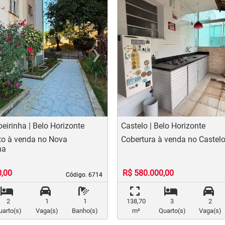
›
‹
t
evious
Next
Previo
irinha | Belo Horizonte
Castelo | Belo Horizonte
o à venda no Nova
Cobertura à venda no Castel
ha
0,00
R$ 580.000,00
Código. 6714
Código. 6714
2
1
1
138,70
3
2
uarto(s)
Vaga(s)
Banho(s)
m²
Quarto(s)
Vaga(s)