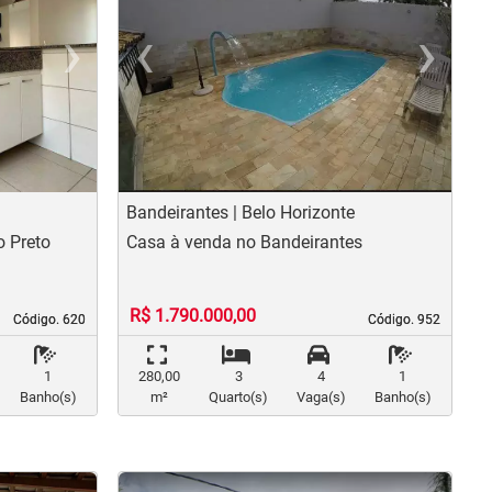
›
‹
›
us
Next
Previous
N
Bandeirantes | Belo Horizonte
 Preto
Casa à venda no Bandeirantes
R$ 1.790.000,00
Código. 620
Código. 620
Código. 952
Código. 952
1
280,00
3
4
1
Banho(s)
m²
Quarto(s)
Vaga(s)
Banho(s)