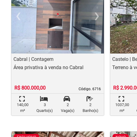
‹
›
‹
Previous
Nex
Pr
Cabral | Contagem
Castelo | B
Área privativa à venda no Cabral
Terreno à v
R$ 800.000,00
R$ 2.990.0
Código. 6716
Código. 6716
140,00
3
2
2
1037,00
m²
Quarto(s)
Vaga(s)
Banho(s)
m²