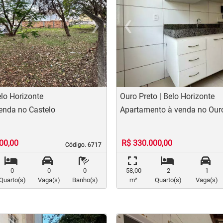
›
‹
t
evious
Next
Previo
elo Horizonte
Ouro Preto | Belo Horizonte
enda no Castelo
Apartamento à venda no Ouro
00,00
R$ 330.000,00
Código. 6717
Código. 6717
0
0
0
58,00
2
1
Quarto(s)
Vaga(s)
Banho(s)
m²
Quarto(s)
Vaga(s)