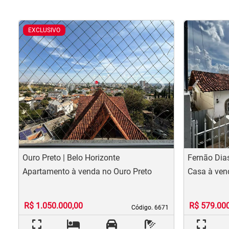
EXCLUSIVO
‹
›
‹
Previous
Nex
Pr
Ouro Preto | Belo Horizonte
Fernão Dias
Apartamento à venda no Ouro Preto
Casa à ven
R$ 1.050.000,00
R$ 579.00
Código. 6671
Código. 6671