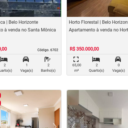
a | Belo Horizonte
Horto Florestal | Belo Horizon
o à venda no Santa Mônica
Apartamento à venda no Hort
0,00
R$ 350.000,00
Código. 6702
Código. 6702
2
1
2
65,00
2
0
uarto(s)
Vaga(s)
Banho(s)
m²
Quarto(s)
Vaga(s)
›
‹