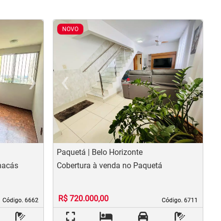
NOVO
›
‹
›
us
Next
Previous
N
Paquetá | Belo Horizonte
nacás
Cobertura à venda no Paquetá
R$ 720.000,00
Código. 6662
Código. 6662
Código. 6711
Código. 6711